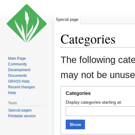
Special page
Categories
Jump
Jump
The following cate
Main Page
to
to
Community
navigation
search
Development
may not be unuse
Documents
GRASS Help
Recent changes
Help
Categories
Display categories starting at:
Tools
Special pages
Printable version
Show