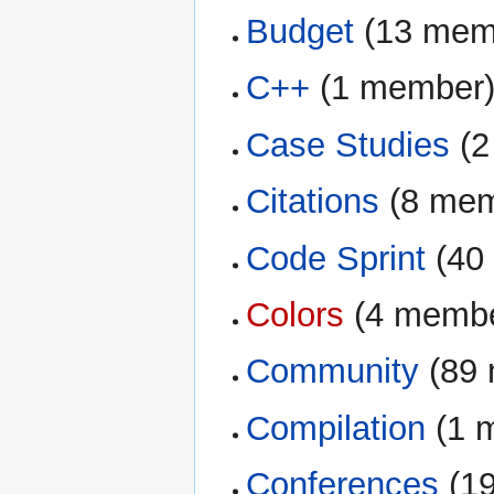
Budget
‏‎ (13 me
C++
‏‎ (1 member
Case Studies
‏‎ 
Citations
‏‎ (8 m
Code Sprint
‏‎ (
Colors
‏‎ (4 memb
Community
‏‎ (8
Compilation
‏‎ (
Conferences
‏‎ 