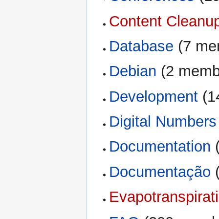
Content Cleanu
Database
‏‎ (7 m
Debian
‏‎ (2 mem
Development
‏‎ 
Digital Numbers
Documentation
‏
Documentação
‏
Evapotranspirat