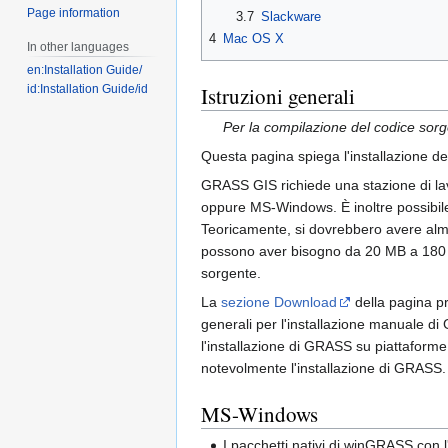
Page information
3.7
Slackware
4
Mac OS X
In other languages
en:Installation Guide/
Istruzioni generali
id:Installation Guide/id
Per la compilazione del codice so
Questa pagina spiega l'installazione de
GRASS GIS richiede una stazione di la
oppure MS-Windows. È inoltre possib
Teoricamente, si dovrebbero avere alme
possono aver bisogno da 20 MB a 180 M
sorgente.
La
sezione Download
della pagina pri
generali per l'installazione manuale di 
l'installazione di GRASS su piattaforme 
notevolmente l'installazione di GRASS.
MS-Windows
I pacchetti nativi di winGRASS con 