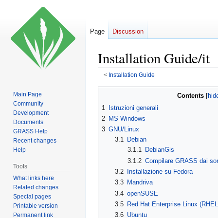
Page
Discussion
Installation Guide/it
<
Installation Guide
Jump
Jump
Main Page
Contents
to
to
Community
1
Istruzioni generali
navigation
search
Development
2
MS-Windows
Documents
3
GNU/Linux
GRASS Help
3.1
Debian
Recent changes
3.1.1
DebianGis
Help
3.1.2
Compilare GRASS dai sor
Tools
3.2
Installazione su Fedora
What links here
3.3
Mandriva
Related changes
3.4
openSUSE
Special pages
3.5
Red Hat Enterprise Linux (RHEL,
Printable version
3.6
Ubuntu
Permanent link