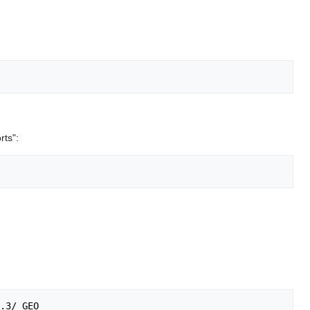
rts":
.3/
GEO
