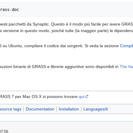
 questi pacchetti da Synaptic. Questo è il modo più facile per avere GRAS
sta versione in questo modo, poiché tutte (la maggior parte) le dipenden
 su Ubuntu, compilare il codice dai sorgenti. Si veda la sezione
Compila
ibuzioni binarie di GRASS e librerie aggiuntive sono disponibili in
The It
GRASS 7 per Mac OS X si possono trovare
qui
source tags
Documentation
Installation
Languages/it
07:58.