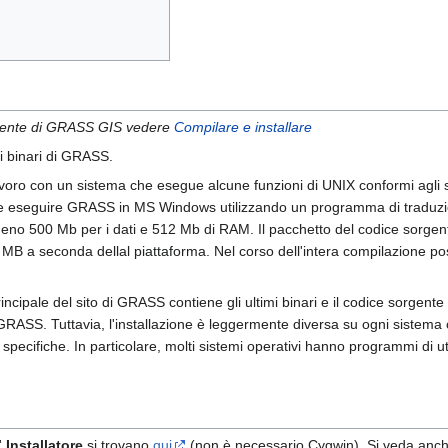
rgente di GRASS GIS vedere
Compilare e installare
i binari di GRASS.
voro con un sistema che esegue alcune funzioni di UNIX conformi agli
ile eseguire GRASS in MS Windows utilizzando un programma di tradu
no 500 Mb per i dati e 512 Mb di RAM. Il pacchetto del codice sorgente 
B a seconda dellal piattaforma. Nel corso dell'intera compilazione po
ncipale del sito di GRASS contiene gli ultimi binari e il codice sorgente p
GRASS. Tuttavia, l'installazione è leggermente diversa su ogni sistema o
specifiche. In particolare, molti sistemi operativi hanno programmi di ut
l'
Installatore
si trovano
qui
(non è necessario Cygwin). Si veda anc