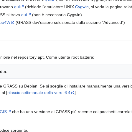
 trovano
qui
(richiede l'emulatore UNIX
Cygwin
, si veda la pagina relat
ASS si trova
qui
(non è necessario Cygwin).
SGeo4W
(GRASS dev'essere selezionato dalla sezione "Advanced")
ibile nel repository apt. Come utente root battere:
re GRASS su Debian. Se si sceglie di installare manualmente una versione 
 al [
rilascio settimanale della vers. 6.4
].
GIS
che ha una versione di GRASS più recente coi pacchetti correlat
odice sorgente.