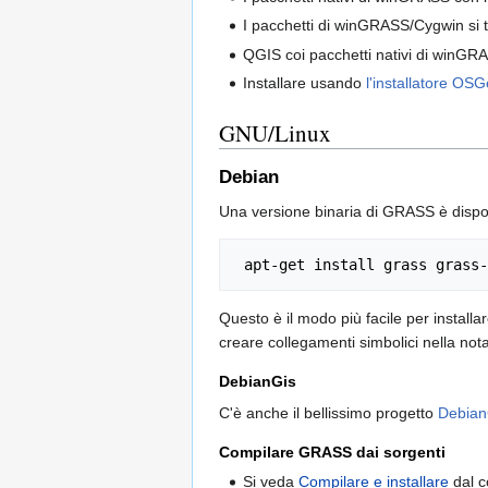
I pacchetti di winGRASS/Cygwin si
QGIS coi pacchetti nativi di winGR
Installare usando
l'installatore O
GNU/Linux
Debian
Una versione binaria di GRASS è dispon
Questo è il modo più facile per installa
creare collegamenti simbolici nella nota
DebianGis
C'è anche il bellissimo progetto
Debian
Compilare GRASS dai sorgenti
Si veda
Compilare e installare
dal c