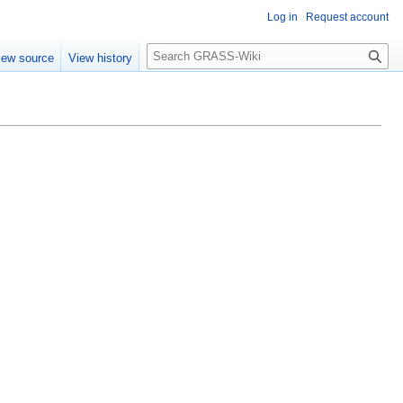
Log in
Request account
Search
iew source
View history