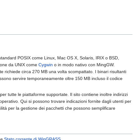
 standard POSIX come Linux, Mac OS X, Solaris, IRIX o BSD,
zione da UNIX come
Cygwin
o in modo nativo con MingGW.
richiede circa 270 MB una volta scompattato. I binari risultanti
ssono servire temporaneamente oltre 150 MB incluso il codice
er tutte le piattaforme supportate. Il sito contiene inoltre indirizzi
perativo. Qui si possono trovare indicazioni fornite dagli utenti per
ilità per la gestione dei pacchetti che possono semplificare
he
Stato corrente di WinGRASS
.